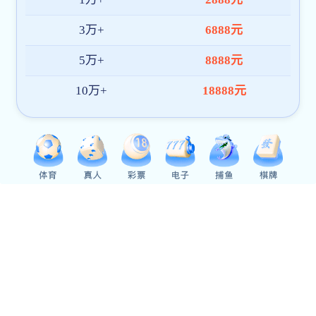
学科平台建设
特聘专家
学科团队
雪缘足球比分工作
返回
雪缘足球比分动态
培养方案
雪缘足球比分管理
实践雪缘足球比分
教研教改
科学研究
返回
科研动态
科研成果
党群人事
返回
党建工作
党史教育
工会工作
人事工作
学生工作