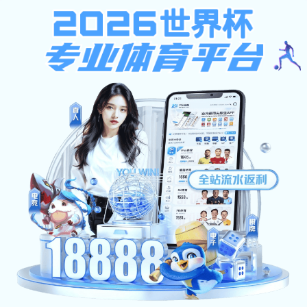
彩5vip下载
院长信箱
|
书记信箱
首页
好运彩app概况
好运彩app简介
好运彩app领导
机构设置
专业介绍
师资团队
土木工程系
工程管理系
智慧交通系